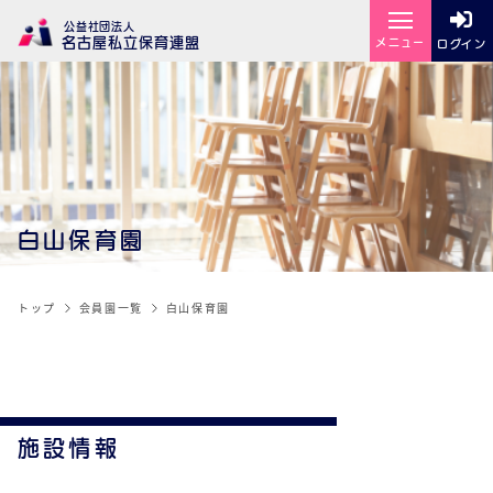
公益社団法人
名古屋私立保育連盟
メニュー
ログイン
白山保育園
トップ
会員園一覧
白山保育園
施設情報