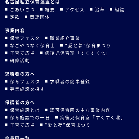
名古屋私立保育連盟とは
ごあいさつ
概要
アクセス
沿革
組織
定款
関連団体
事業内容
保育フェスタ
職業紹介事業
なごやつなぐ保育士
“愛と夢”保育まつり
子育て広場
病後児保育室「すくすく北」
研修活動
求職者の方へ
保育フェスタ
求職者の簡単登録
募集施設を探す
保護者の方へ
保育施設とは
認可保育園の主な事業内容
保育施設での一日
病後児保育室「すくすく北」
子育て広場
“愛と夢”保育まつり
会員園一覧