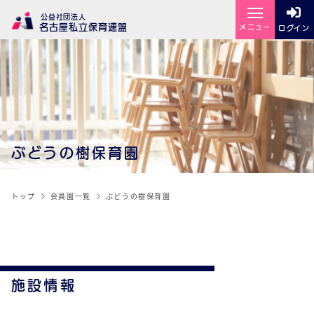
公益社団法人
名古屋私立保育連盟
メニュー
ログイン
ぶどうの樹保育園
トップ
会員園一覧
ぶどうの樹保育園
施設情報