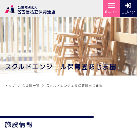
公益社団法人
名古屋私立保育連盟
メニュー
ログイン
スクルドエンジェル保育園あじま園
トップ
会員園一覧
スクルドエンジェル保育園あじま園
施設情報