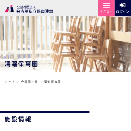
公益社団法人
名古屋私立保育連盟
メニュー
ログイン
清瀧保育園
トップ
会員園一覧
清瀧保育園
施設情報