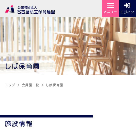
公益社団法人
名古屋私立保育連盟
メニュー
ログイン
しば保育園
トップ
会員園一覧
しば保育園
施設情報