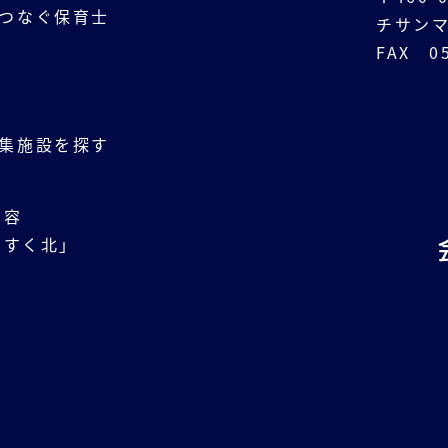
つなぐ保育士
チサンマ
FAX 05
動
集施設を探す
内容
くすく北」