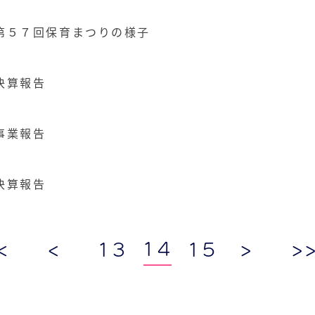
第５７回保育まつりの様子
決算報告
事業報告
決算報告
14
<
<
13
15
>
>