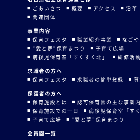
ごあいさつ
概要
アクセス
沿革
関連団体
事業内容
保育フェスタ
職業紹介事業
なごや
“愛と夢”保育まつり
子育て広場
病後児保育室「すくすく北」
研修活
求職者の方へ
保育フェスタ
求職者の簡単登録
募
保護者の方へ
保育施設とは
認可保育園の主な事業
保育施設での一日
病後児保育室「す
子育て広場
“愛と夢”保育まつり
会員園一覧