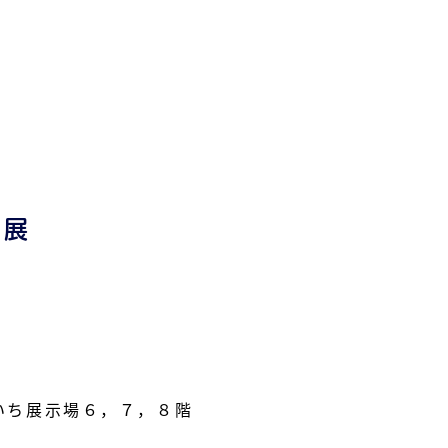
報展
あいち展示場６，７，８階