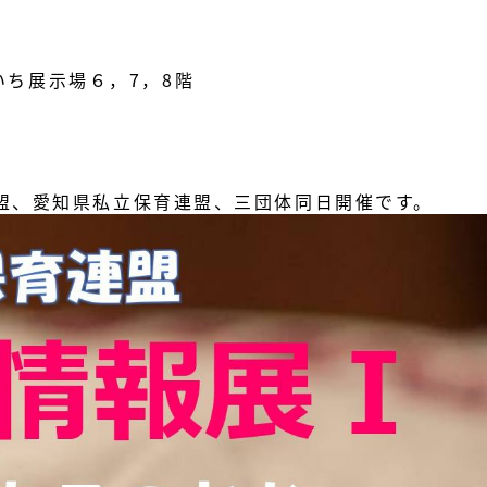
いち展示場６，7，8階
盟、愛知県私立保育連盟、
三団体同日開催です。