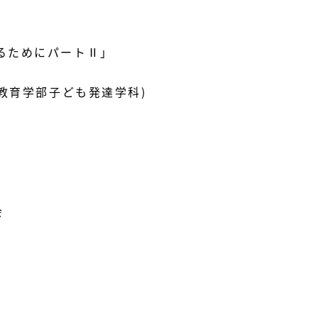
るためにパートⅡ」
 教育学部子ども発達学科)
会