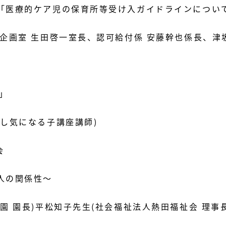
「医療的ケア児の保育所等受け入ガイドラインについ
企画室 生田啓一室長、認可給付係 安藤幹也係長、津
」
し気になる子講座講師)
会
人の関係性～
園 園長)平松知子先生(社会福祉法人熱田福祉会 理事長