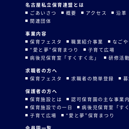
名古屋私立保育連盟とは
ごあいさつ
概要
アクセス
沿革
関連団体
事業内容
保育フェスタ
職業紹介事業
なごや
“愛と夢”保育まつり
子育て広場
病後児保育室「すくすく北」
研修活
求職者の方へ
保育フェスタ
求職者の簡単登録
募
保護者の方へ
保育施設とは
認可保育園の主な事業
保育施設での一日
病後児保育室「す
子育て広場
“愛と夢”保育まつり
会員園一覧